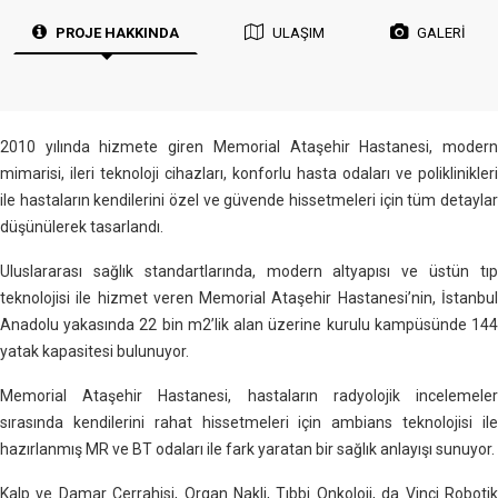
PROJE HAKKINDA
ULAŞIM
GALERİ
2010 yılında hizmete giren Memorial Ataşehir Hastanesi, modern
mimarisi, ileri teknoloji cihazları, konforlu hasta odaları ve poliklinikleri
ile hastaların kendilerini özel ve güvende hissetmeleri için tüm detaylar
düşünülerek tasarlandı.
Uluslararası sağlık standartlarında, modern altyapısı ve üstün tıp
teknolojisi ile hizmet veren Memorial Ataşehir Hastanesi’nin, İstanbul
Anadolu yakasında 22 bin m2’lik alan üzerine kurulu kampüsünde 144
yatak kapasitesi bulunuyor.
Memorial Ataşehir Hastanesi, hastaların radyolojik incelemeler
sırasında kendilerini rahat hissetmeleri için ambians teknolojisi ile
hazırlanmış MR ve BT odaları ile fark yaratan bir sağlık anlayışı sunuyor.
Kalp ve Damar Cerrahisi, Organ Nakli, Tıbbi Onkoloji, da Vinci Robotik