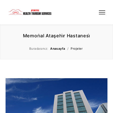
Memori̇al Ataşehi̇r Hastanesi̇
Buradasınız:
Anasayfa
/
Projeler