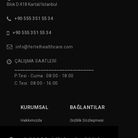
Blok D:418 Kartal/İstanbul
+90 555 351 55 34
+90 555 351 55 34
info@fertelhealthcare.com
ÇALIŞMA SAATLERİ
______________________________
P.Tesi - Cuma :
08:00 - 18:00
C.Tesi : 08:00 - 16:00
KURUMSAL
BAĞLANTILAR
Hakkımızda
Gizlilik Sözleşmesi
E-Katalog
Projelerimiz