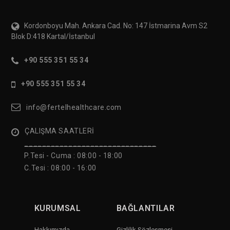
Kordonboyu Mah. Ankara Cad. No: 147 İstmarina Avm S2
Blok D:418 Kartal/İstanbul
+90 555 351 55 34
+90 555 351 55 34
info@fertelhealthcare.com
ÇALIŞMA SAATLERİ
______________________________
P.Tesi - Cuma :
08:00 - 18:00
C.Tesi : 08:00 - 16:00
KURUMSAL
BAĞLANTILAR
Hakkımızda
Gizlilik Sözleşmesi