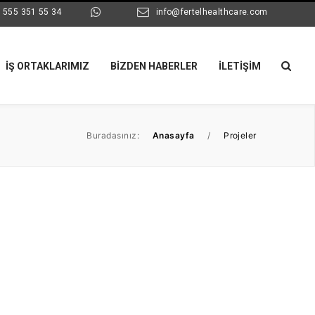
 555 351 55 34
info@fertelhealthcare.com
İŞ ORTAKLARIMIZ
BIZDEN HABERLER
İLETIŞIM
Buradasınız:
Anasayfa
/
Projeler