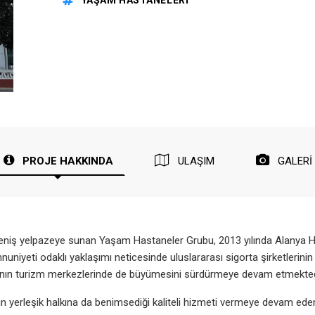
YAŞAM HASTANELERİ
PROJE HAKKINDA
ULAŞIM
GALERİ
iş yelpazeye sunan Yaşam Hastaneler Grubu, 2013 yılında Alanya Ha
mnuniyeti odaklı yaklaşımı neticesinde uluslararası sigorta şirketleri
a’nın turizm merkezlerinde de büyümesini sürdürmeye devam etmekted
ya’nın yerleşik halkına da benimsediği kaliteli hizmeti vermeye devam 