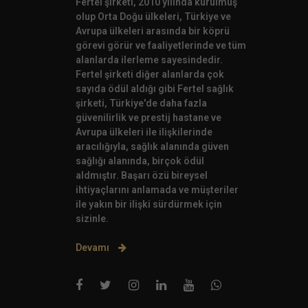
Fertel şirketi, 2010 yılında kurulmuş
olup Orta Doğu ülkeleri, Türkiye ve
Avrupa ülkeleri arasında bir köprü
görevi görür ve faaliyetlerinde ve tüm
alanlarda ilerleme sayesindedir.
Fertel şirketi diğer alanlarda çok
sayıda ödül aldığı gibi Fertel sağlık
şirketi, Türkiye'de daha fazla
güvenilirlik ve prestij hastane ve
Avrupa ülkeleri ile ilişkilerinde
aracılığıyla, sağlık alanında güven
sağlığı alanında, birçok ödül
aldmıştır. Başarı özü bireysel
ihtiyaçlarını anlamada ve müşteriler
ile yakın bir ilişki sürdürmek için
sizinle.
Devamı