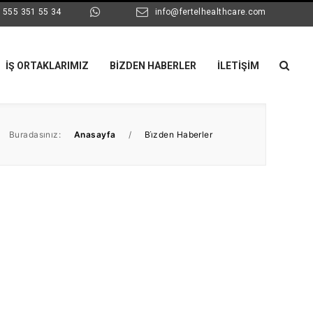
 555 351 55 34
info@fertelhealthcare.com
İŞ ORTAKLARIMIZ
BIZDEN HABERLER
İLETIŞIM
Buradasınız:
Anasayfa
/
Bi̇zden Haberler