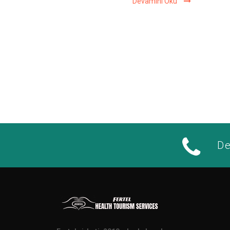
Devamını Oku
De