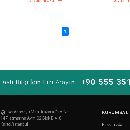
Devamını Oku
Devamını
(current)
1
+90 555 35
taylı Bilgi İçin Bizi Arayın
Kordonboyu Mah. Ankara Cad. No:
KURUMSAL
147 İstmarina Avm S2 Blok D:418
Kartal/İstanbul
Hakkımızda